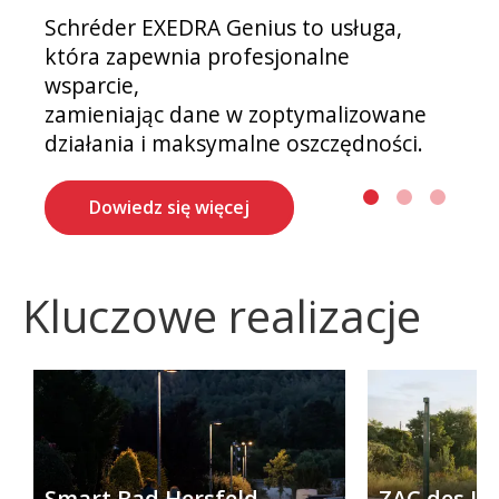
Smart Label
Schréder EXEDRA Genius to usługa,
która zapewnia profesjonalne
wsparcie,
zamieniając dane w zoptymalizowane
działania i maksymalne oszczędności.
Dowiedz się więcej
Kluczowe realizacje
Smart Bad Hersfeld
ZAC des Lo