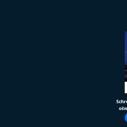
Schr
ośw