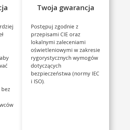
cja
Twoja gwarancja
rdziej
Postępuj zgodnie z
eł
przepisami CIE oraz
lokalnymi zaleceniami
oświetleniowymi w zakresie
 aby
rygorystycznych wymogów
wać
dotyczących
bezpieczeństwa (normy IEC
i ISO).
 bez
owców