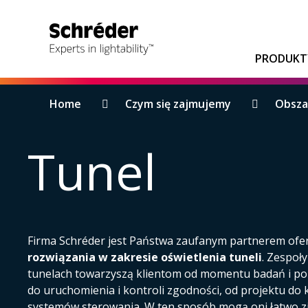
PRODUKT
Breadcrumbs
Home
Czym się zajmujemy
Obszar
Tunel
Firma Schréder jest Państwa zaufanym partnerem of
rozwiązania w zakresie oświetlenia tuneli
. Zespoł
tunelach towarzyszą klientom od momentu badań i p
do uruchomienia i kontroli zgodności, od projektu do k
systemów sterowania. W ten sposób mogą oni łatwo 