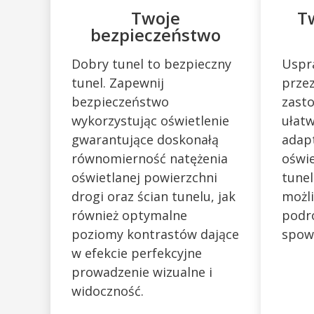
Twoje
T
bezpieczeństwo
Dobry tunel to bezpieczny
Uspra
tunel. Zapewnij
przez
bezpieczeństwo
zast
wykorzystując oświetlenie
ułat
gwarantujące doskonałą
adap
równomierność natężenia
oświ
oświetlanej powierzchni
tunel
drogi oraz ścian tunelu, jak
możli
również optymalne
podr
poziomy kontrastów dające
spow
w efekcie perfekcyjne
prowadzenie wizualne i
widoczność.