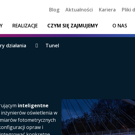
Blog
Aktualności
Kariera
Pliki
Y
REALIZACJE
CZYM SIĘ ZAJMUJEMY
O NAS
y działania
Tunel
erującym
inteligentne
y inżynierów oświetlenia w
omiarów fotometrycznych
onfiguracji opraw i
zintegrować konkretne