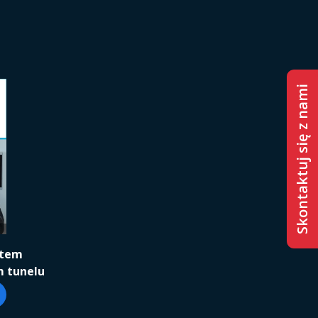
Skontaktuj się z nami
stem
m tunelu