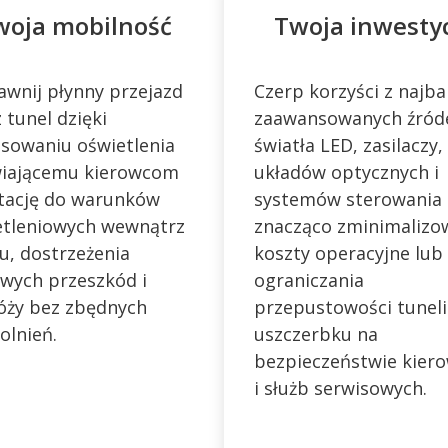
woja mobilność
Twoja inwesty
wnij płynny przejazd
Czerp korzyści z najba
 tunel dzięki
zaawansowanych źród
osowaniu oświetlenia
światła LED, zasilaczy,
wiającemu kierowcom
układów optycznych i
tację do warunków
systemów sterowania
etleniowych wewnątrz
znacząco zminimalizo
u, dostrzeżenia
koszty operacyjne lub
wych przeszkód i
ograniczania
óży bez zbędnych
przepustowości tuneli
olnień.
uszczerbku na
bezpieczeństwie kier
i służb serwisowych.