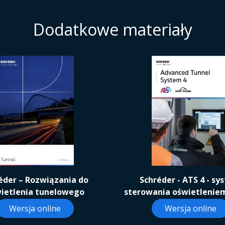
Dodatkowe materiały
éder – Rozwiązania do
Schréder - ATS 4 - sy
ietlenia tunelowego
sterowania oświetlenie
Wersja online
Wersja online